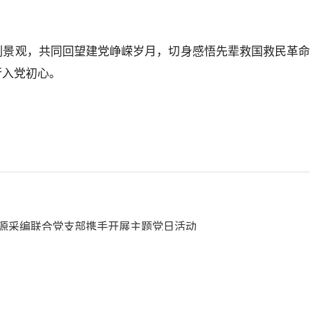
刻景观，共同回望建党峥嵘岁月，切身感悟先辈救国救民革
行入党初心。
源采编联合党支部携手开展主题党日活动