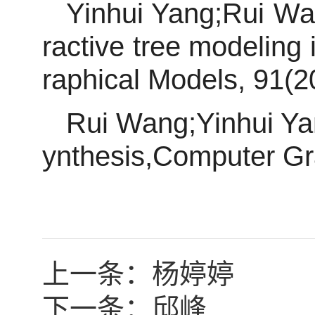
Yinhui Yang;Rui Wa
ractive tree modeling 
raphical Models, 91(2
Rui Wang;Yinhui Yan
ynthesis,Computer Gr
上一条：
杨婷婷
下一条：
邱峰